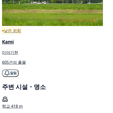
낮은 위험
Kami
미야기현
605건의 출몰
알림
주변 시설・명소
학교
418 m