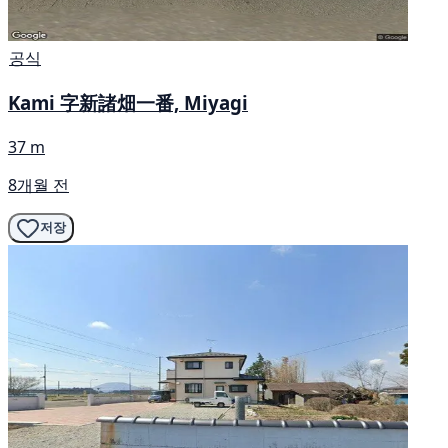
공식
Kami 字新諸畑一番, Miyagi
37 m
8개월 전
저장