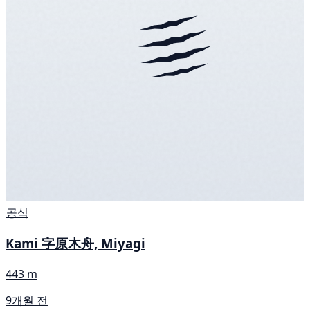
공식
Kami 字原木舟, Miyagi
443 m
9개월 전