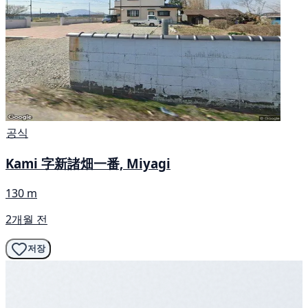
공식
Kami 字新諸畑一番, Miyagi
130 m
2개월 전
저장