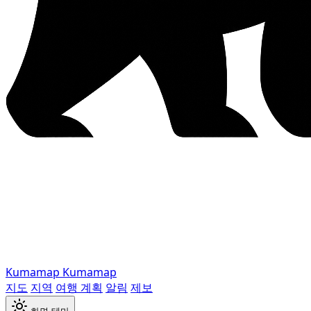
Kumamap
Kumamap
지도
지역
여행 계획
알림
제보