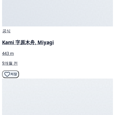
공식
Kami 字原木舟, Miyagi
443 m
9개월 전
저장