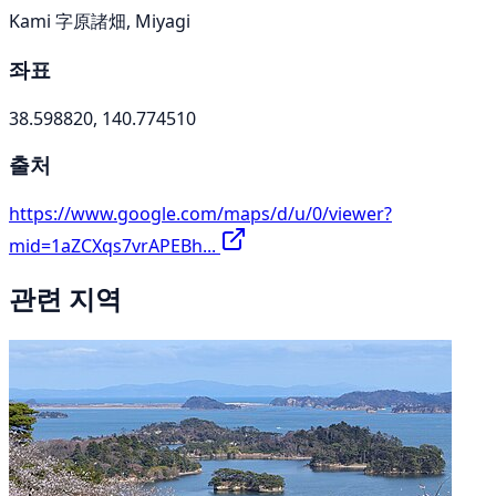
Kami 字原諸畑, Miyagi
좌표
38.598820, 140.774510
출처
https://www.google.com/maps/d/u/0/viewer?
mid=1aZCXqs7vrAPEBh...
관련 지역