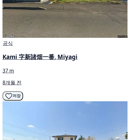
공식
Kami 字新諸畑一番, Miyagi
37 m
8개월 전
저장