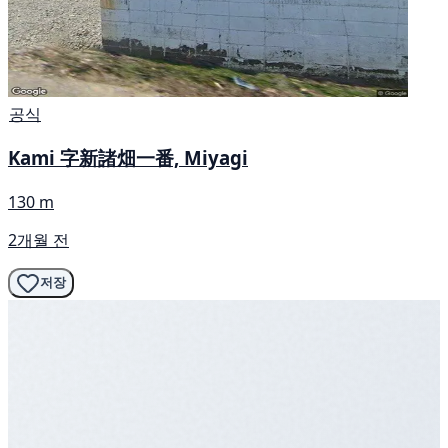
공식
Kami 字新諸畑一番, Miyagi
130 m
2개월 전
저장