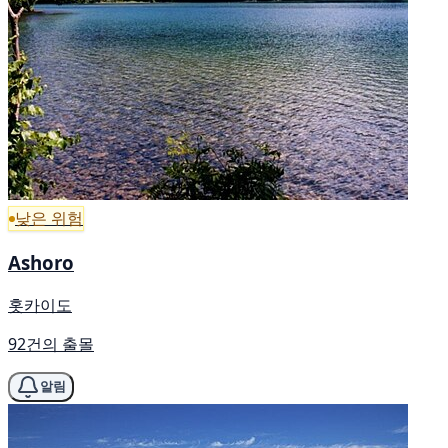
낮은 위험
Ashoro
홋카이도
92건의 출몰
알림