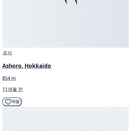
공식
Ashoro, Hokkaido
854 m
11개월 전
저장