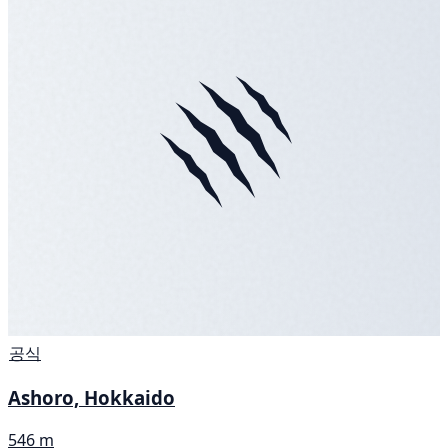
공식
Ashoro, Hokkaido
546 m