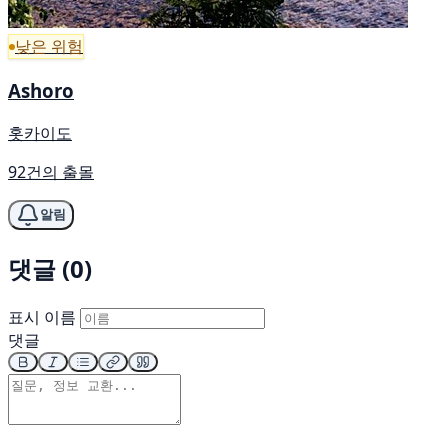
낮은 위험
Ashoro
홋카이도
92건의 출몰
알림
댓글 (0)
표시 이름
댓글