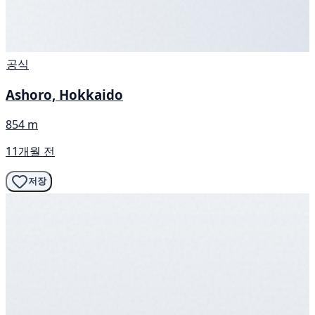
공식
Ashoro, Hokkaido
854 m
11개월 전
저장