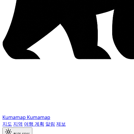
Kumamap
Kumamap
지도
지역
여행 계획
알림
제보