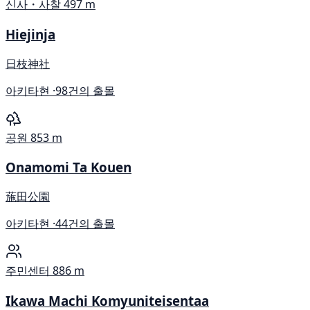
신사・사찰
497 m
Hiejinja
日枝神社
아키타현 ·
98건의 출몰
공원
853 m
Onamomi Ta Kouen
葹田公園
아키타현 ·
44건의 출몰
주민센터
886 m
Ikawa Machi Komyuniteisentaa