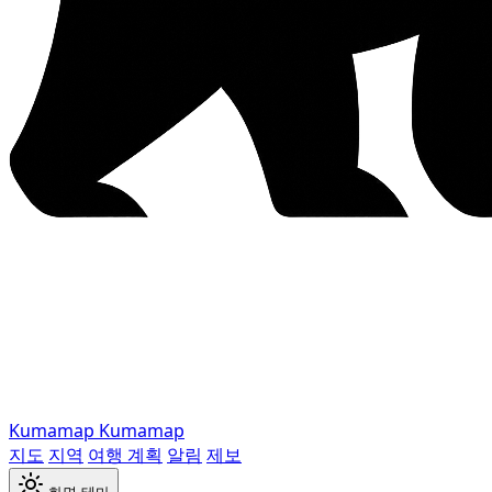
Kumamap
Kumamap
지도
지역
여행 계획
알림
제보