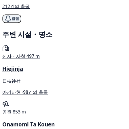
212건의 출몰
알림
주변 시설・명소
신사・사찰
497 m
Hiejinja
日枝神社
아키타현 ·
98건의 출몰
공원
853 m
Onamomi Ta Kouen