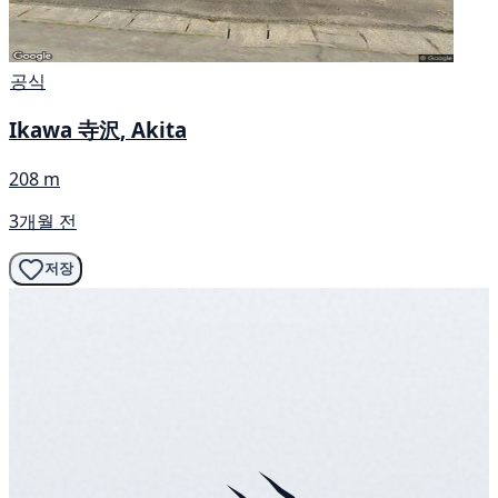
공식
Ikawa 寺沢, Akita
208 m
3개월 전
저장