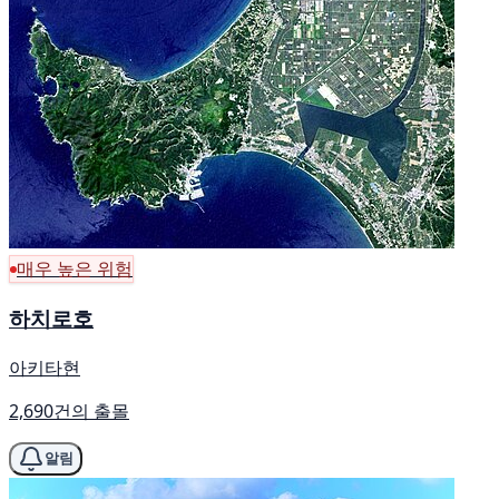
매우 높은 위험
하치로호
아키타현
2,690건의 출몰
알림