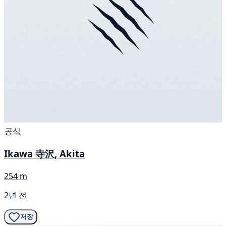
공식
Ikawa 寺沢, Akita
254 m
2년 전
저장