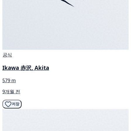
공식
Ikawa 赤沢, Akita
579 m
9개월 전
저장