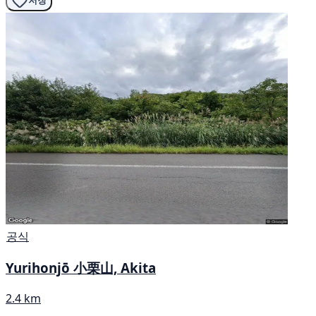
저장
공식
Yurihonjō 小栗山, Akita
2.4 km