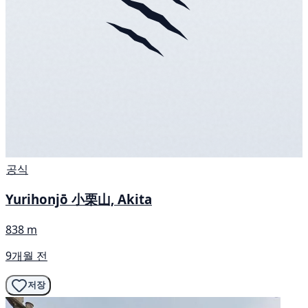
공식
Yurihonjō 小栗山, Akita
838 m
9개월 전
저장