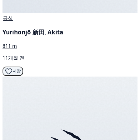
공식
Yurihonjō 新田, Akita
811 m
11개월 전
저장