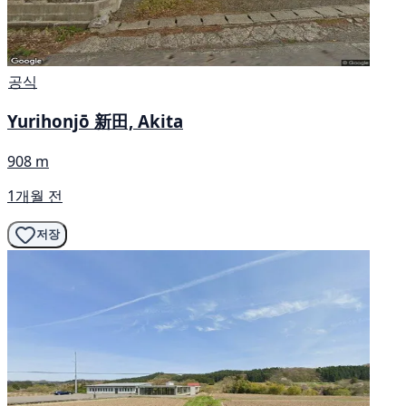
공식
Yurihonjō 新田, Akita
908 m
1개월 전
저장