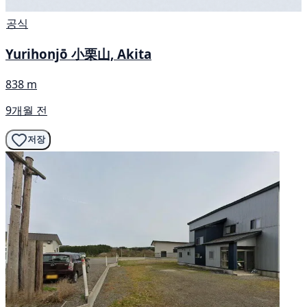
공식
Yurihonjō 小栗山, Akita
838 m
9개월 전
저장