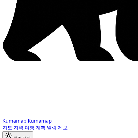
Kumamap
Kumamap
지도
지역
여행 계획
알림
제보