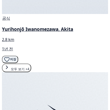
공식
Yurihonjō Iwanomezawa, Akita
2.8 km
1년 전
저장
모두 보기
+4