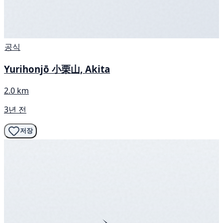
공식
Yurihonjō 小栗山, Akita
2.0 km
3년 전
저장