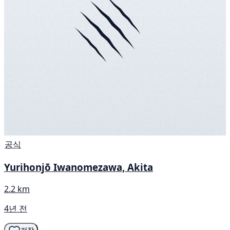
공식
Yurihonjō Iwanomezawa, Akita
2.2 km
4년 전