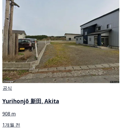
공식
Yurihonjō 新田, Akita
908 m
1개월 전