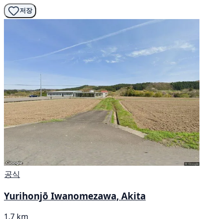
저장
공식
Yurihonjō Iwanomezawa, Akita
1.7 km