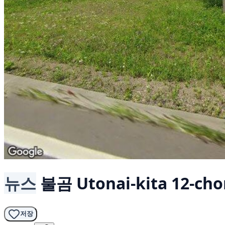
뉴스
불곰
Utonai-kita 12-ch
저장