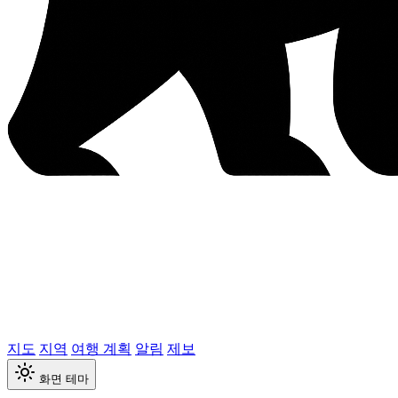
지도
지역
여행 계획
알림
제보
화면 테마