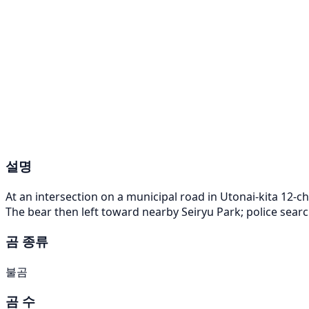
설명
At an intersection on a municipal road in Utonai-kita 12-c
The bear then left toward nearby Seiryu Park; police sear
곰 종류
불곰
곰 수