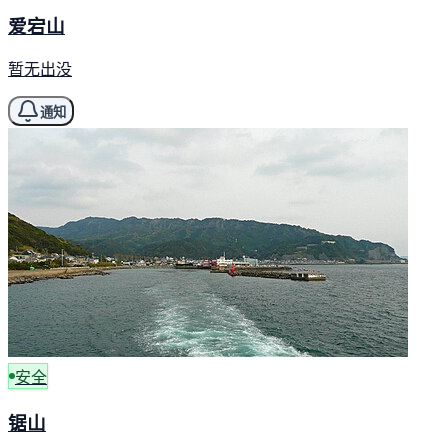
爱宕山
暂无出没
通知
安全
锯山