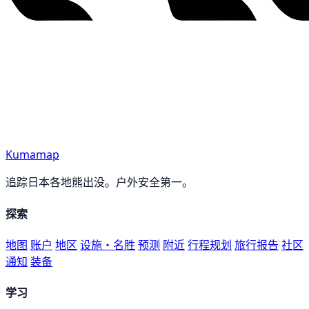
Kumamap
追踪日本各地熊出没。户外安全第一。
探索
地图
账户
地区
设施・名胜
预测
附近
行程规划
旅行报告
社区
通知
装备
学习