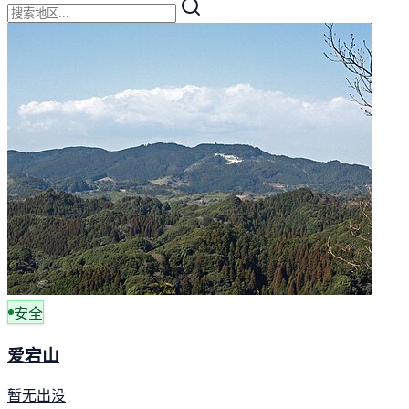
安全
爱宕山
暂无出没