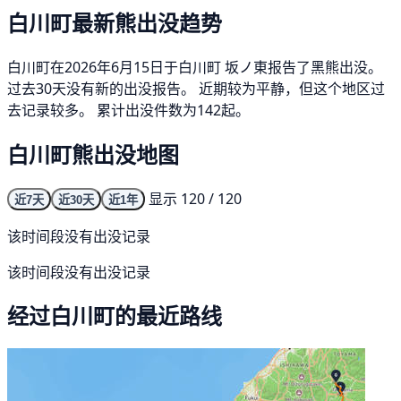
白川町最新熊出没趋势
白川町在2026年6月15日于白川町 坂ノ東报告了黑熊出没。
过去30天没有新的出没报告。 近期较为平静，但这个地区过
去记录较多。 累计出没件数为142起。
白川町熊出没地图
显示 120 / 120
近7天
近30天
近1年
该时间段没有出没记录
该时间段没有出没记录
经过白川町的最近路线