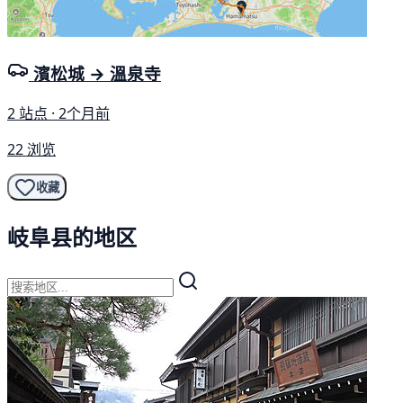
濱松城 → 溫泉寺
2 站点 · 2个月前
22 浏览
收藏
岐阜县的地区