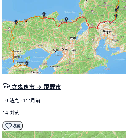
さぬき市 → 飛騨市
10 站点 · 1个月前
14 浏览
收藏