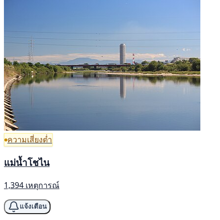
ความเสี่ยงต่ำ
แม่น้ำโชไน
1,394 เหตุการณ์
แจ้งเตือน