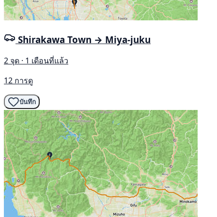
Shirakawa Town → Miya-juku
2 จุด · 1 เดือนที่แล้ว
12 การดู
บันทึก