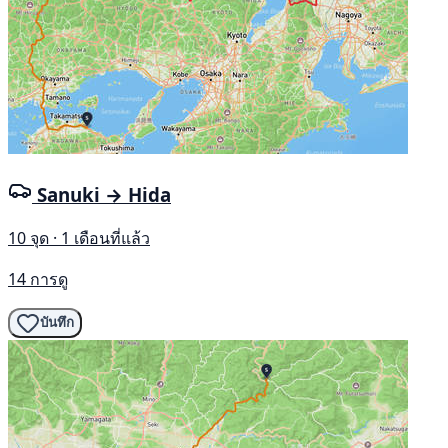
Sanuki → Hida
10 จุด · 1 เดือนที่แล้ว
14 การดู
บันทึก