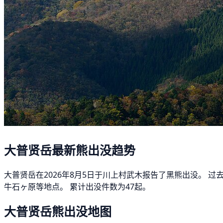
大普贤岳最新熊出没趋势
大普贤岳在2026年8月5日于川上村武木报告了黑熊出没。 过
牛石ヶ原等地点。 累计出没件数为47起。
大普贤岳熊出没地图