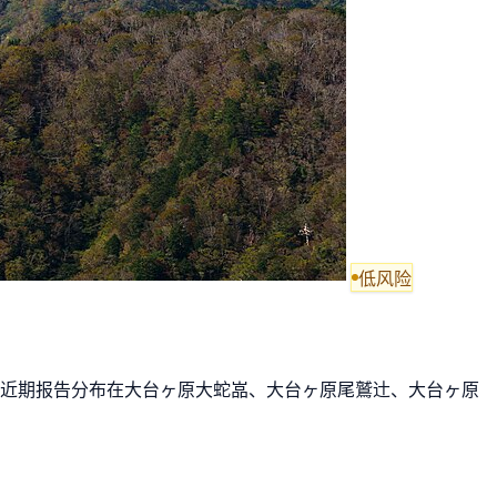
低风险
加。 近期报告分布在大台ヶ原大蛇嵓、大台ヶ原尾鷲辻、大台ヶ原