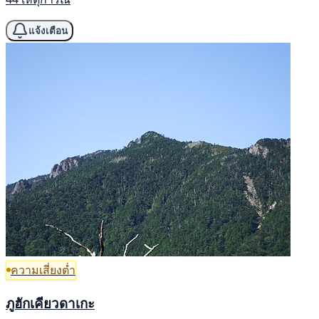
แจ้งเตือน
ความเสี่ยงต่ำ
ภูฮักเคียวดาเกะ