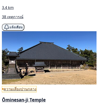
3.4 km
38 เหตุการณ์
แจ้งเตือน
ความเสี่ยงปานกลาง
Ōminesan-ji Temple