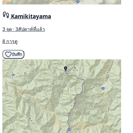
Kamikitayama
3 จุด · 3สัปดาห์ที่แล้ว
8 การดู
บันทึก