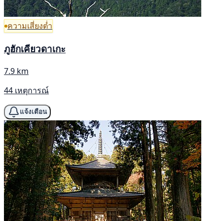
ความเสี่ยงต่ำ
ภูฮักเคียวดาเกะ
7.9 km
44 เหตุการณ์
แจ้งเตือน