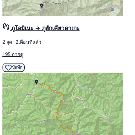
ภูโอมิเนะ → ภูฮักเคียวดาเกะ
2 จุด · 2เดือนที่แล้ว
195 การดู
บันทึก