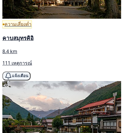
ความเสี่ยงต่ำ
คาบสมุทรคิอิ
8.4 km
111 เหตุการณ์
แจ้งเตือน