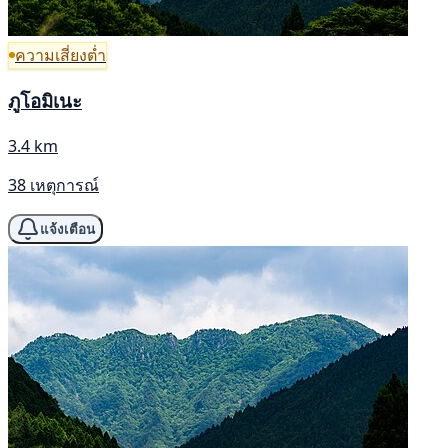
ความเสี่ยงต่ำ
ภูโอมิเนะ
3.4 km
38 เหตุการณ์
แจ้งเตือน