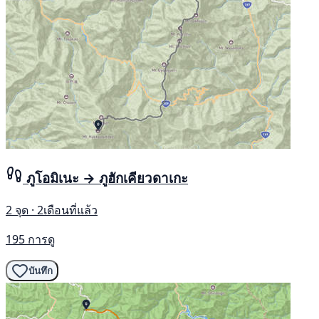
ภูโอมิเนะ → ภูฮักเคียวดาเกะ
2 จุด · 2เดือนที่แล้ว
195 การดู
บันทึก