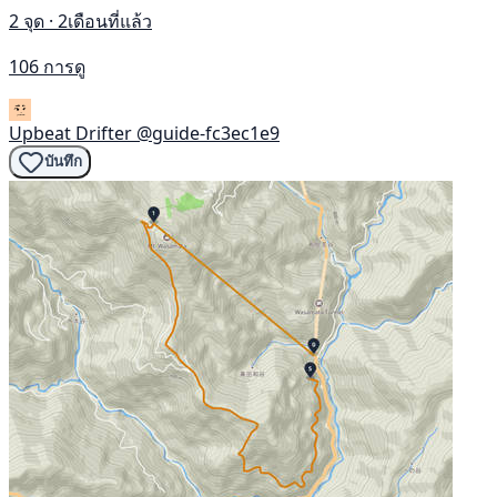
2 จุด · 2เดือนที่แล้ว
106 การดู
Upbeat Drifter
@guide-fc3ec1e9
บันทึก