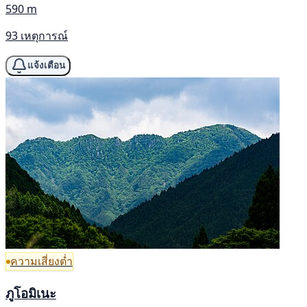
590 m
93 เหตุการณ์
แจ้งเตือน
ความเสี่ยงต่ำ
ภูโอมิเนะ