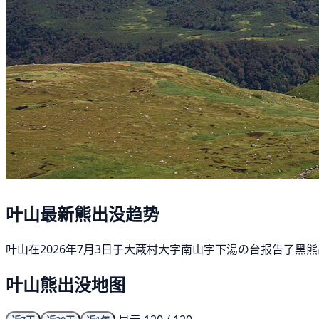
叶山最新熊出没趋势
叶山在2026年7月3日于大蔵村大字南山字下湯の台报告了黑熊
叶山熊出没地图