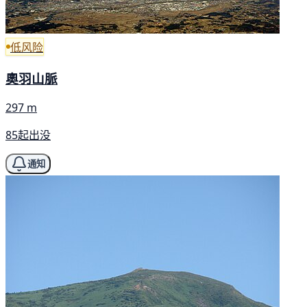
低风险
奧羽山脈
297 m
85起出没
通知