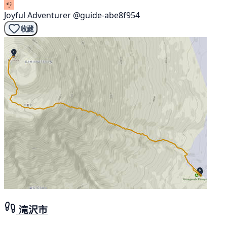
Joyful Adventurer
@guide-abe8f954
收藏
滝沢市