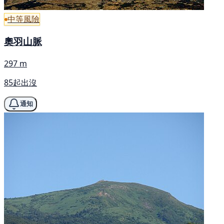
中等風險
奧羽山脈
297 m
85起出沒
通知