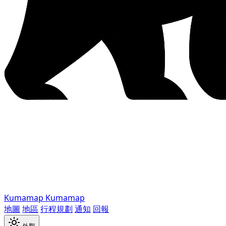
Kumamap
Kumamap
地圖
地區
行程規劃
通知
回報