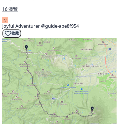
16 瀏覽
Joyful Adventurer
@guide-abe8f954
收藏