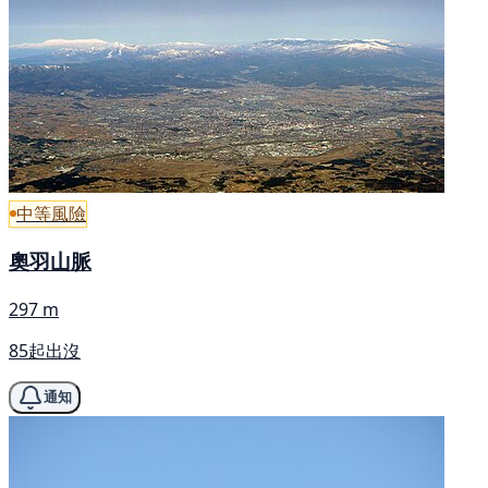
中等風險
奧羽山脈
297 m
85起出沒
通知