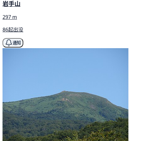
岩手山
297 m
86起出没
通知