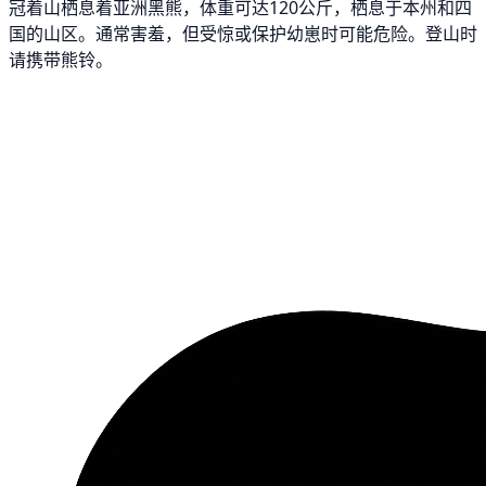
冠着山栖息着亚洲黑熊，体重可达120公斤，栖息于本州和四
国的山区。通常害羞，但受惊或保护幼崽时可能危险。登山时
请携带熊铃。