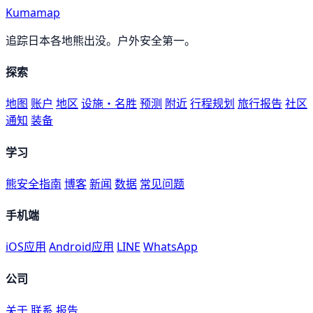
Kumamap
追踪日本各地熊出没。户外安全第一。
探索
地图
账户
地区
设施・名胜
预测
附近
行程规划
旅行报告
社区
通知
装备
学习
熊安全指南
博客
新闻
数据
常见问题
手机端
iOS应用
Android应用
LINE
WhatsApp
公司
关于
联系
报告