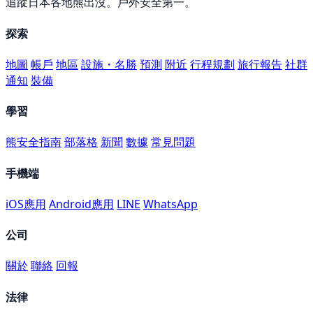
追蹤日本各地熊出沒。戶外安全第一。
探索
地圖
帳戶
地區
設施・名勝
預測
附近
行程規劃
旅行報告
社群
通知
裝備
學習
熊安全指南
部落格
新聞
數據
常見問題
手機端
iOS應用
Android應用
LINE
WhatsApp
公司
關於
聯絡
回報
法律