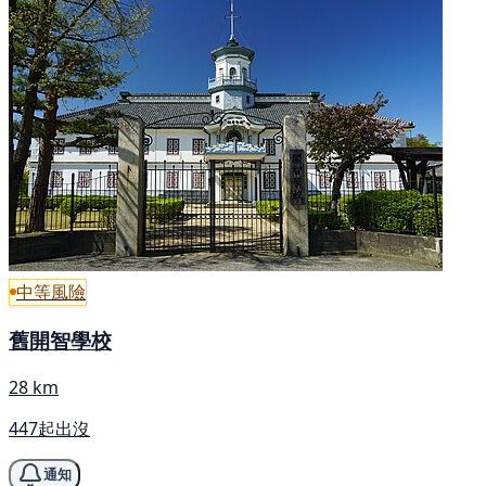
中等風險
舊開智學校
28 km
447起出沒
通知