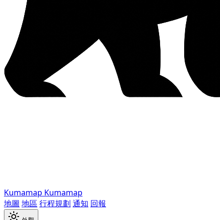
Kumamap
Kumamap
地圖
地區
行程規劃
通知
回報