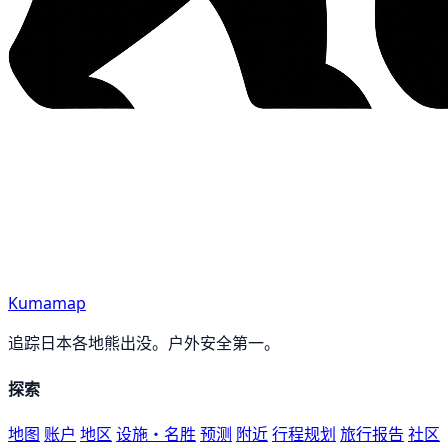
Kumamap
追踪日本各地熊出没。户外安全第一。
探索
地图
账户
地区
设施・名胜
预测
附近
行程规划
旅行报告
社区