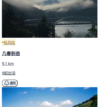
低风险
几春别岳
9.1 km
9起出没
通知