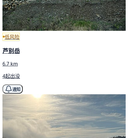
低风险
芦别岳
6.7 km
4起出没
通知