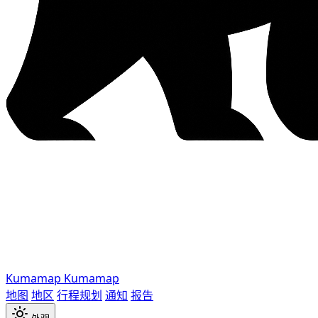
Kumamap
Kumamap
地图
地区
行程规划
通知
报告