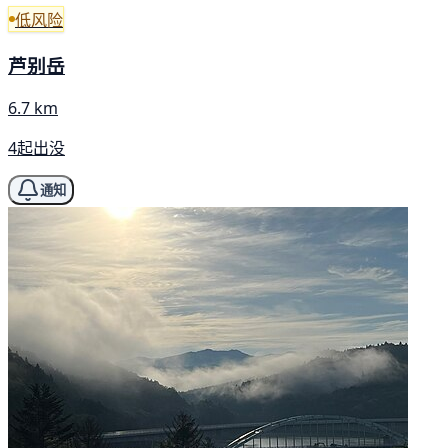
低风险
芦别岳
6.7 km
4起出没
通知