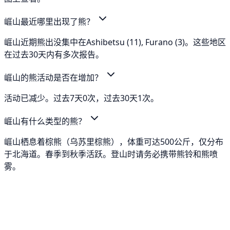
崕山最近哪里出现了熊？
崕山近期熊出没集中在Ashibetsu (11), Furano (3)。这些地区
在过去30天内有多次报告。
崕山的熊活动是否在增加？
活动已减少。过去7天0次，过去30天1次。
崕山有什么类型的熊？
崕山栖息着棕熊（乌苏里棕熊），体重可达500公斤，仅分布
于北海道。春季到秋季活跃。登山时请务必携带熊铃和熊喷
雾。