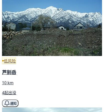
低风险
芦别岳
10 km
4起出没
通知