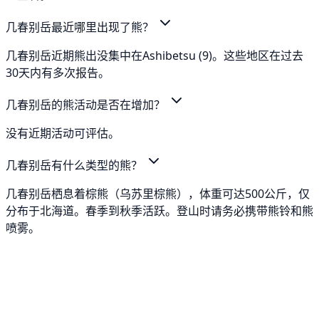
几春别岳最近哪里出现了熊？
几春别岳近期熊出没集中在Ashibetsu (9)。这些地区在过去
30天内有多次报告。
几春别岳的熊活动是否在增加？
没有近期活动可评估。
几春别岳有什么类型的熊？
几春别岳栖息着棕熊（乌苏里棕熊），体重可达500公斤，仅
分布于北海道。春季到秋季活跃。登山时请务必携带熊铃和熊
喷雾。