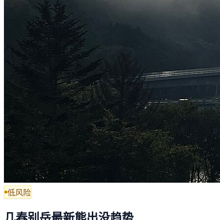
低风险
几春别岳最新熊出没趋势