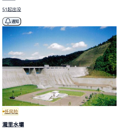
51起出没
通知
低风险
瀧里水壩