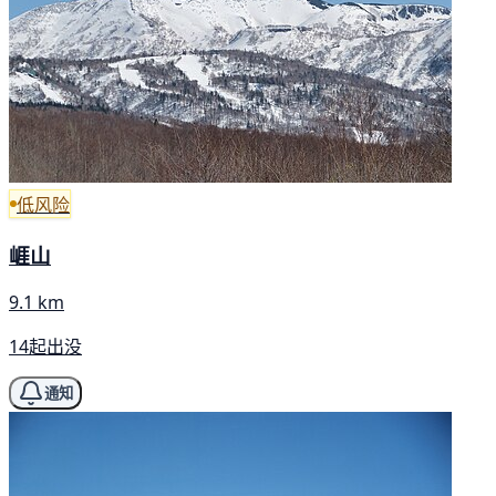
低风险
崕山
9.1 km
14起出没
通知