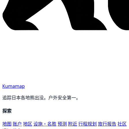
Kumamap
追踪日本各地熊出没。户外安全第一。
探索
地图
账户
地区
设施・名胜
预测
附近
行程规划
旅行报告
社区