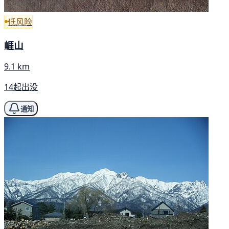
低风险
崕山
9.1 km
14起出没
通知