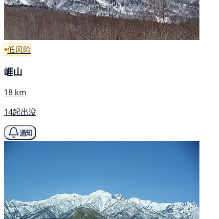
低风险
崕山
18 km
14起出没
通知