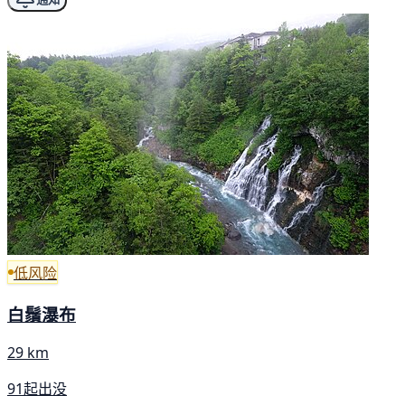
低风险
白鬚瀑布
29 km
91起出没