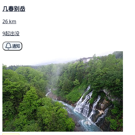
几春别岳
26 km
9起出没
通知