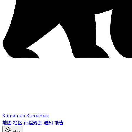
Kumamap
Kumamap
地图
地区
行程规划
通知
报告