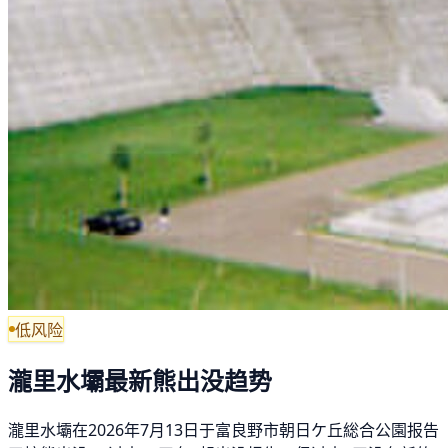
低风险
瀧里水壩最新熊出没趋势
瀧里水壩在2026年7月13日于富良野市朝日ケ丘総合公園报告