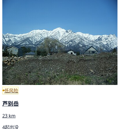
低风险
芦别岳
23 km
4起出没