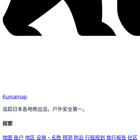
Kumamap
追踪日本各地熊出没。户外安全第一。
探索
地图
账户
地区
设施・名胜
预测
附近
行程规划
旅行报告
社区