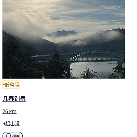
低风险
几春别岳
26 km
9起出没
通知