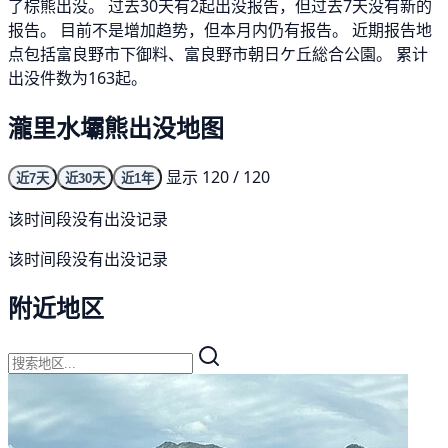
了棕熊出没。 过去30天有2起出没报告，但过去7天没有新的
报告。 目前不是增加趋势，但本月内仍有报告。 近期报告地
点包括富良野市下御料、富良野市朝日ケ丘総合公園。 累计
出没件数为163起。
瀧里水壩熊出没地图
显示 120 / 120
近7天
近30天
近1年
该时间段没有出没记录
该时间段没有出没记录
附近地区