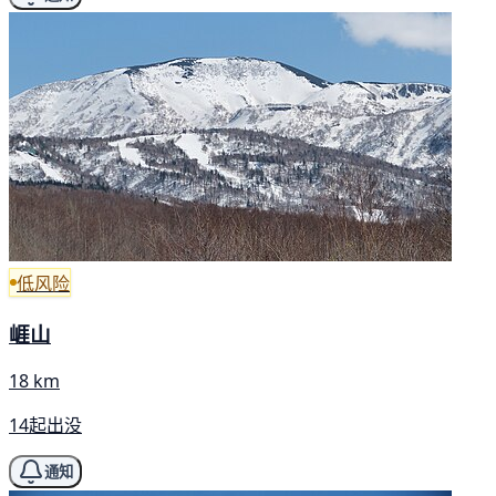
低风险
崕山
18 km
14起出没
通知