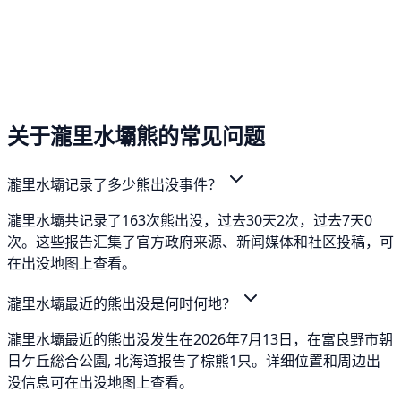
关于瀧里水壩熊的常见问题
瀧里水壩记录了多少熊出没事件？
瀧里水壩共记录了163次熊出没，过去30天2次，过去7天0
次。这些报告汇集了官方政府来源、新闻媒体和社区投稿，可
在出没地图上查看。
瀧里水壩最近的熊出没是何时何地？
瀧里水壩最近的熊出没发生在2026年7月13日，在富良野市朝
日ケ丘総合公園, 北海道报告了棕熊1只。详细位置和周边出
没信息可在出没地图上查看。