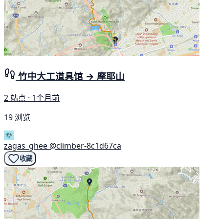
竹中大工道具馆 → 摩耶山
2 站点 · 1个月前
19 浏览
zagas_ghee
@climber-8c1d67ca
收藏