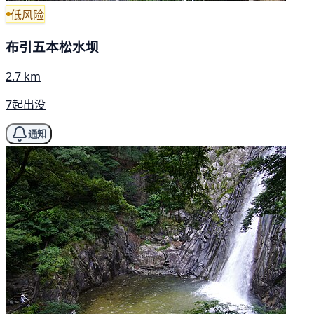
低风险
布引五本松水坝
2.7 km
7起出没
通知