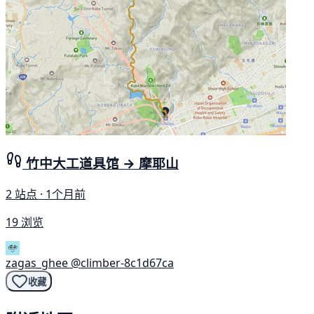
竹中大工道具馆 → 摩耶山
2 站点 · 1个月前
19 浏览
zagas_ghee
@climber-8c1d67ca
收藏