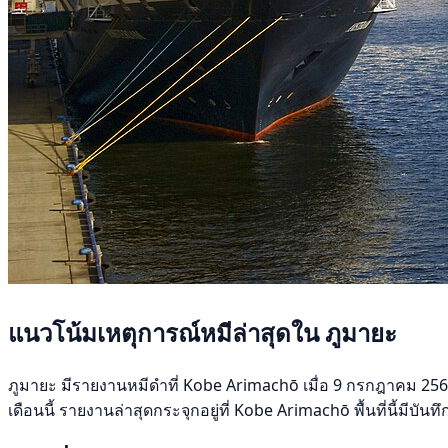
แนวโน้มเหตุการณ์หมีล่าสุดใน ภูมายะ
ภูมายะ มีรายงานหมีดำที่ Kobe Arimachō เมื่อ 9 กรกฎาคม 2569 ช
เดือนนี้ รายงานล่าสุดกระจุกอยู่ที่ Kobe Arimachō พื้นที่นี้มีบั