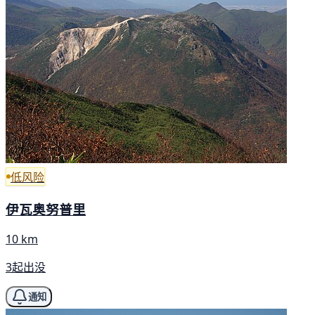
低风险
伊瓦奥努普里
10 km
3起出没
通知