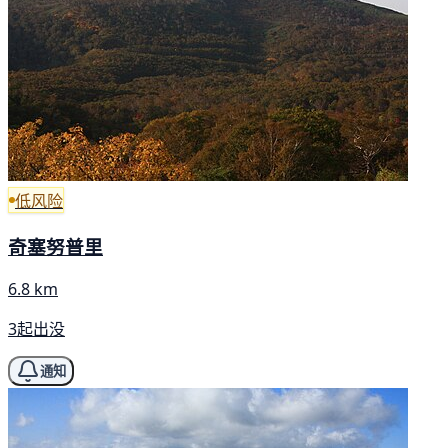
低风险
奇塞努普里
6.8 km
3起出没
通知