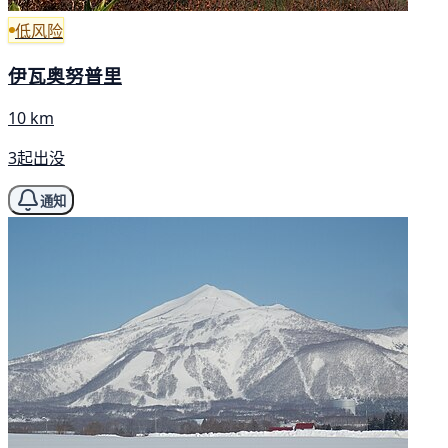
低风险
伊瓦奥努普里
10 km
3起出没
通知