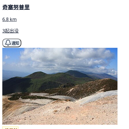
奇塞努普里
6.8 km
3起出没
通知