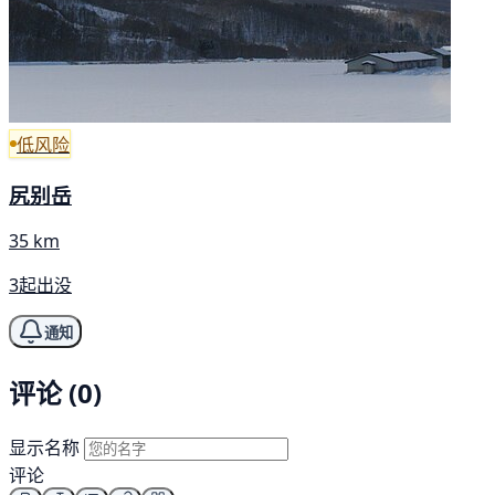
低风险
尻别岳
35 km
3起出没
通知
评论 (0)
显示名称
评论