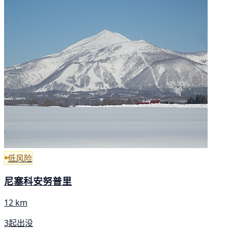
低风险
尼塞科安努普里
12 km
3起出没