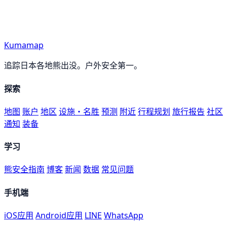
Kumamap
追踪日本各地熊出没。户外安全第一。
探索
地图
账户
地区
设施・名胜
预测
附近
行程规划
旅行报告
社区
通知
装备
学习
熊安全指南
博客
新闻
数据
常见问题
手机端
iOS应用
Android应用
LINE
WhatsApp