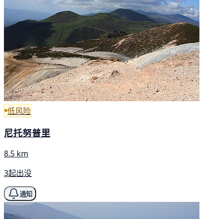
低风险
尼托努普里
8.5 km
3起出没
通知