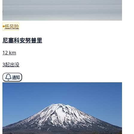
低风险
尼塞科安努普里
12 km
3起出没
通知