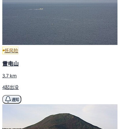
低风险
雷电山
3.7 km
4起出没
通知