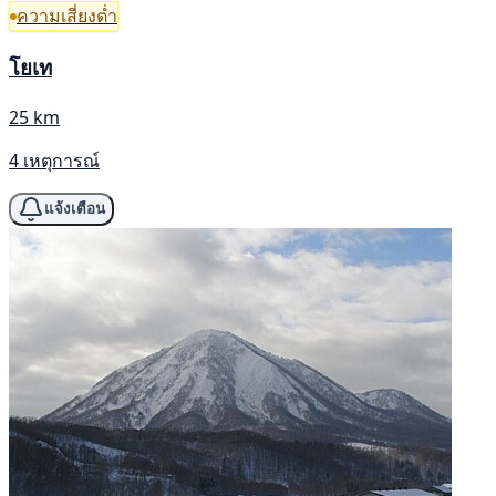
ความเสี่ยงต่ำ
โยเท
25 km
4 เหตุการณ์
แจ้งเตือน