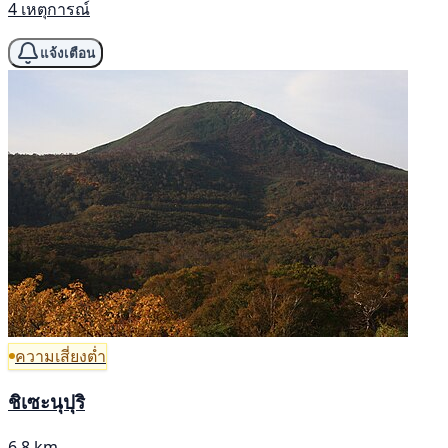
4 เหตุการณ์
แจ้งเตือน
ความเสี่ยงต่ำ
ชิเซะนุปุริ
6.8 km