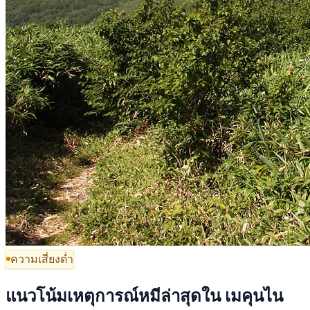
ความเสี่ยงต่ำ
แนวโน้มเหตุการณ์หมีล่าสุดใน เมคุนไน