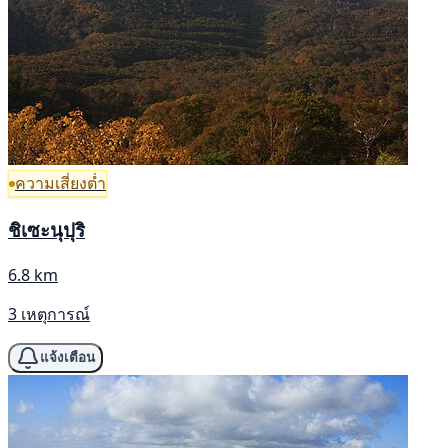
ความเสี่ยงต่ำ
ชิเซะนุปุริ
6.8 km
3 เหตุการณ์
แจ้งเตือน