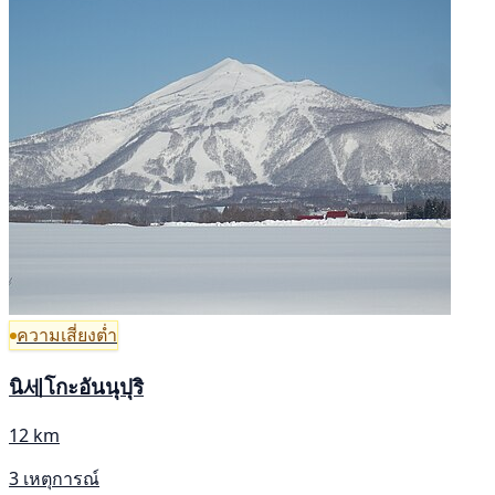
ความเสี่ยงต่ำ
นิ세โกะอันนุปุริ
12 km
3 เหตุการณ์