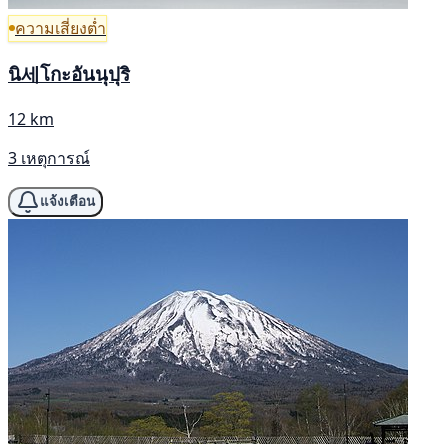
ความเสี่ยงต่ำ
นิ세โกะอันนุปุริ
12 km
3 เหตุการณ์
แจ้งเตือน