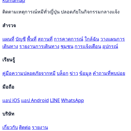
Kumamap
ติดตามเหตุการณ์หมีทั่วญี่ปุ่น ปลอดภัยในกิจกรรมกลางแจ้ง
สำรวจ
แผนที่
บัญชี
พื้นที่
สถานที่
การคาดการณ์
ใกล้ฉัน
วางแผนการ
เดินทาง
รายงานการเดินทาง
ชุมชน
การแจ้งเตือน
อุปกรณ์
เรียนรู้
คู่มือความปลอดภัยจากหมี
บล็อก
ข่าว
ข้อมูล
คำถามที่พบบ่อย
มือถือ
แอป iOS
แอป Android
LINE
WhatsApp
บริษัท
เกี่ยวกับ
ติดต่อ
รายงาน