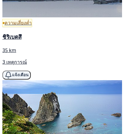
ความเสี่ยงต่ำ
ชิริเบตสึ
35 km
3 เหตุการณ์
แจ้งเตือน