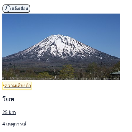
แจ้งเตือน
ความเสี่ยงต่ำ
โยเท
25 km
4 เหตุการณ์