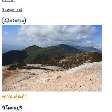
3 เหตุการณ์
แจ้งเตือน
ความเสี่ยงต่ำ
นิโตะนุปุริ