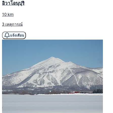
อิวาโอนุปุริ
10 km
3 เหตุการณ์
แจ้งเตือน