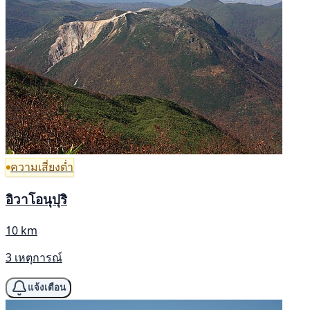
ความเสี่ยงต่ำ
อิวาโอนุปุริ
10 km
3 เหตุการณ์
แจ้งเตือน