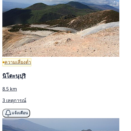
ความเสี่ยงต่ำ
นิโตะนุปุริ
8.5 km
3 เหตุการณ์
แจ้งเตือน