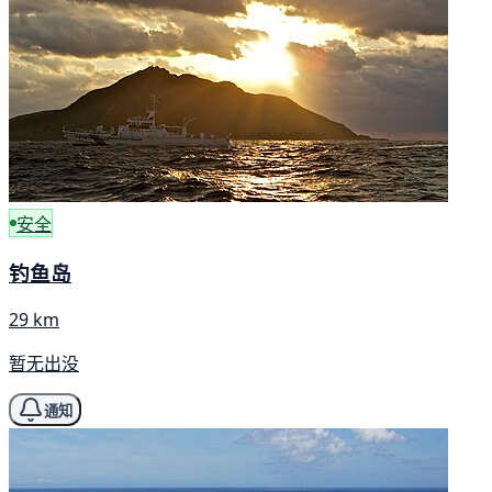
安全
钓鱼岛
29 km
暂无出没
通知