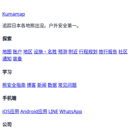
Kumamap
追踪日本各地熊出没。户外安全第一。
探索
地图
账户
地区
设施・名胜
预测
附近
行程规划
旅行报告
社区
通知
装备
学习
熊安全指南
博客
新闻
数据
常见问题
手机端
iOS应用
Android应用
LINE
WhatsApp
公司