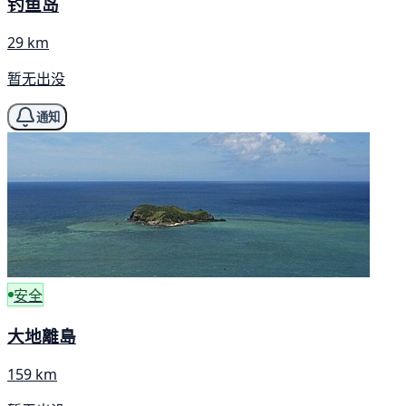
钓鱼岛
29 km
暂无出没
通知
安全
大地離島
159 km