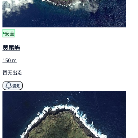
安全
黄尾屿
150 m
暂无出没
通知