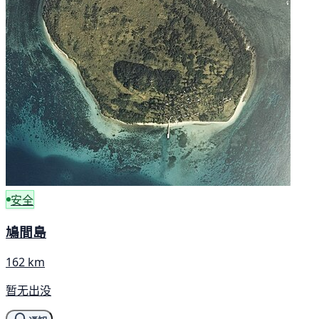
安全
鳩間島
162 km
暂无出没