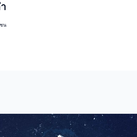
ดำ
มชน