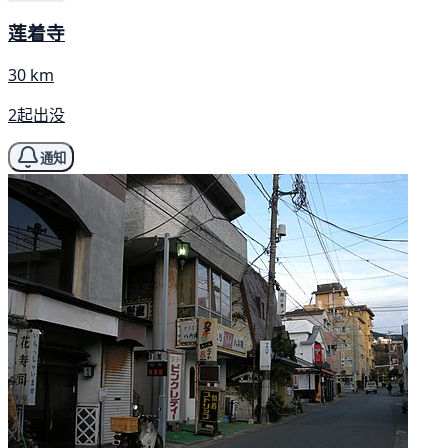
莲着寺
30 km
2起出没
通知