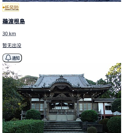
低风险
鵜渡根島
30 km
暂无出没
通知