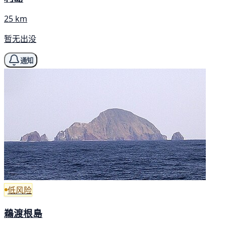
25 km
暂无出没
通知
低风险
鵜渡根島