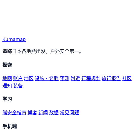
Kumamap
追踪日本各地熊出没。户外安全第一。
探索
地图
账户
地区
设施・名胜
预测
附近
行程规划
旅行报告
社区
通知
装备
学习
熊安全指南
博客
新闻
数据
常见问题
手机端