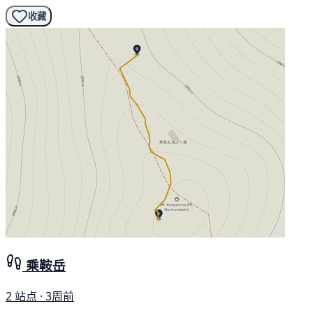
收藏
乘鞍岳
2 站点 · 3周前