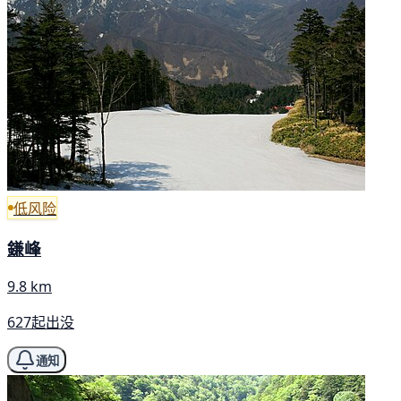
低风险
鎌峰
9.8 km
627起出没
通知