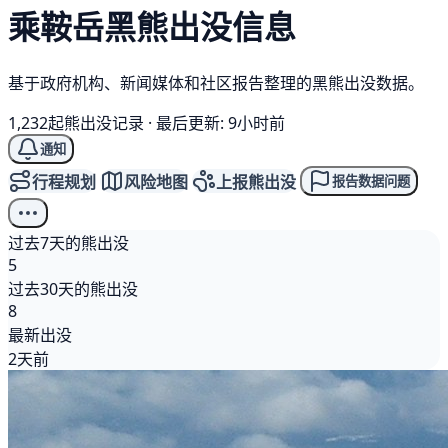
乘鞍岳
黑熊
出没信息
基于政府机构、新闻媒体和社区报告整理的黑熊出没数据。
1,232起熊出没记录
·
最后更新: 9小时前
通知
行程规划
风险地图
上报熊出没
报告数据问题
过去7天的熊出没
5
过去30天的熊出没
8
最新出没
2天前