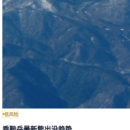
低风险
乘鞍岳最新熊出没趋势