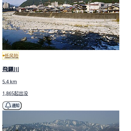
低风险
飛驒川
5.4 km
1,865起出没
通知