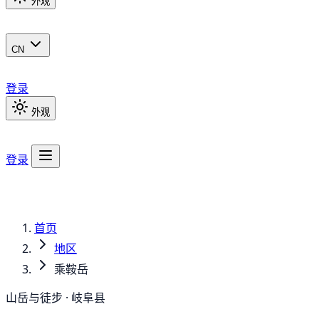
外观
CN
登录
外观
登录
首页
地区
乘鞍岳
山岳与徒步 · 岐阜县