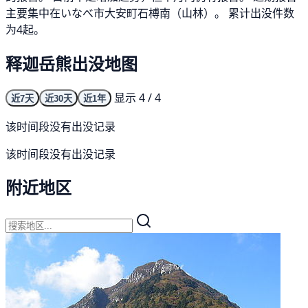
主要集中在いなべ市大安町石榑南（山林）。 累计出没件数
为4起。
释迦岳熊出没地图
显示 4 / 4
近7天
近30天
近1年
该时间段没有出没记录
该时间段没有出没记录
附近地区