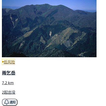
低风险
雨乞岳
7.2 km
2起出没
通知