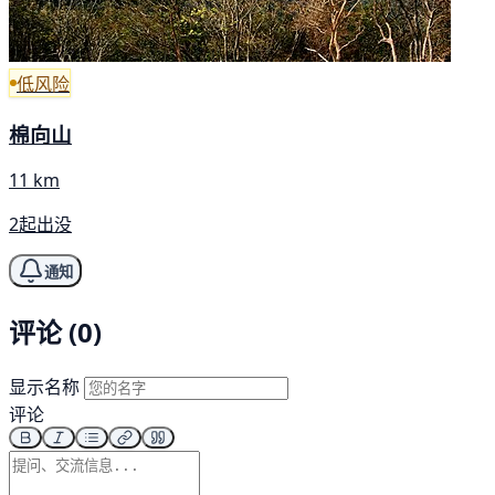
低风险
棉向山
11 km
2起出没
通知
评论 (0)
显示名称
评论