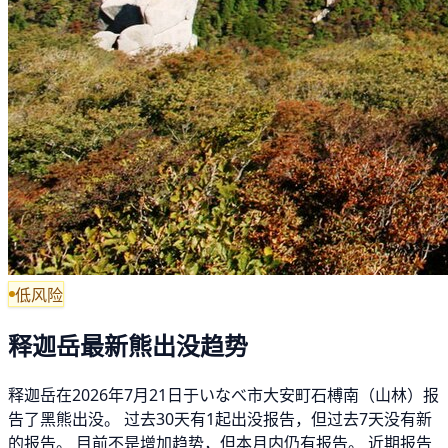
低风险
释迦岳最新熊出没趋势
释迦岳在2026年7月21日于いなべ市大安町石榑南（山林）报
告了黑熊出没。 过去30天有1起出没报告，但过去7天没有新
的报告。 目前不是增加趋势，但本月内仍有报告。 近期报告