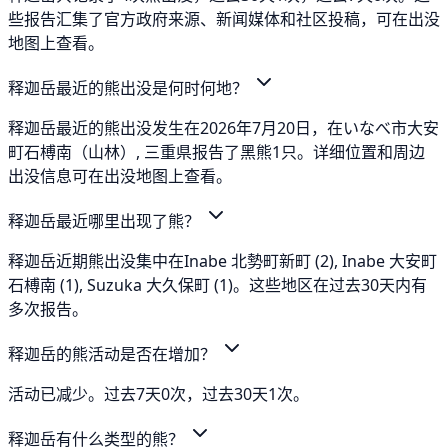
些报告汇集了官方政府来源、新闻媒体和社区投稿，可在出没
地图上查看。
释迦岳最近的熊出没是何时何地？
释迦岳最近的熊出没发生在2026年7月20日，在いなべ市大安
町石榑南（山林）, 三重県报告了黑熊1只。详细位置和周边
出没信息可在出没地图上查看。
释迦岳最近哪里出现了熊？
释迦岳近期熊出没集中在Inabe 北勢町新町 (2), Inabe 大安町
石榑南 (1), Suzuka 大久保町 (1)。这些地区在过去30天内有
多次报告。
释迦岳的熊活动是否在增加？
活动已减少。过去7天0次，过去30天1次。
释迦岳有什么类型的熊？