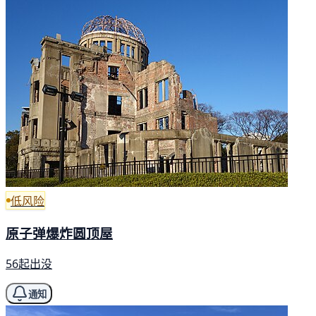
低风险
原子弹爆炸圆顶屋
56起出没
通知