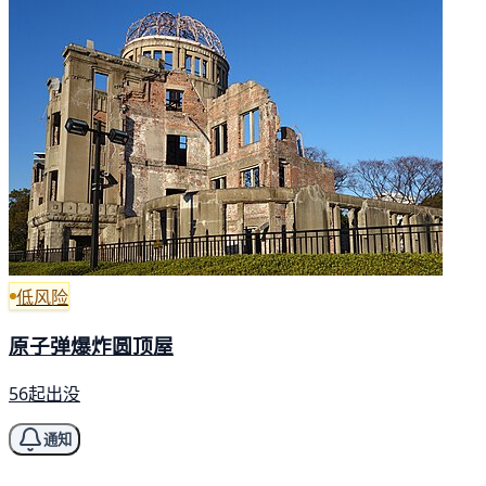
低风险
原子弹爆炸圆顶屋
56起出没
通知