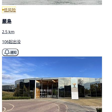
低风险
嚴島
2.5 km
106起出没
通知