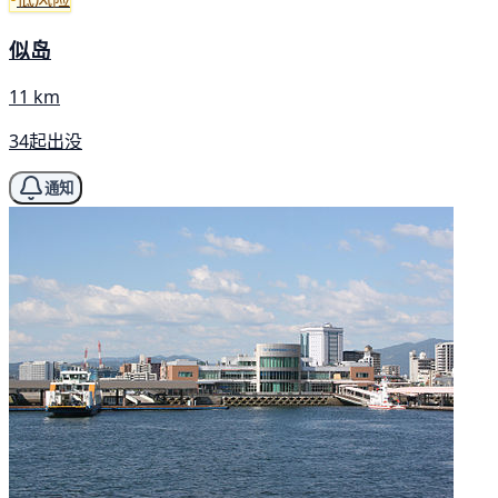
似岛
11 km
34起出没
通知