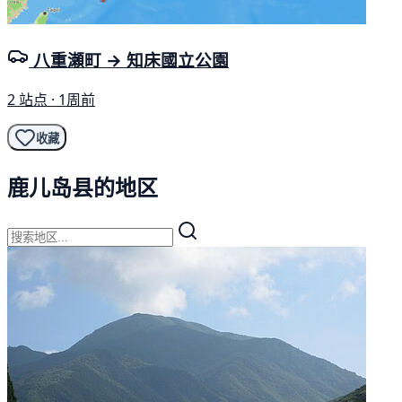
八重瀬町 → 知床國立公園
2 站点 · 1周前
收藏
鹿儿岛县的地区