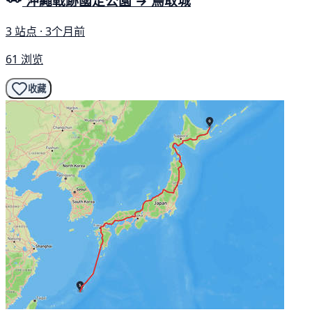
沖繩戰跡國定公園 → 鳥取城
3 站点 · 3个月前
61 浏览
收藏