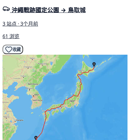
沖繩戰跡國定公園 → 鳥取城
3 站点 · 3个月前
61 浏览
收藏