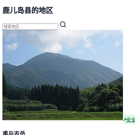
鹿儿岛县的地区
安
甫与志岳