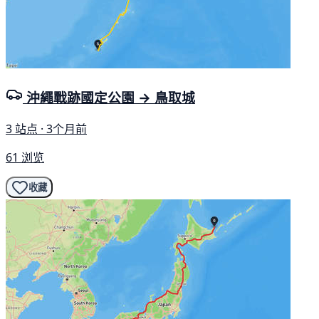
沖繩戰跡國定公園 → 鳥取城
3 站点 · 3个月前
61 浏览
收藏