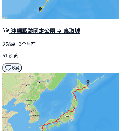
沖繩戰跡國定公園 → 鳥取城
3 站点 · 3个月前
61 浏览
收藏