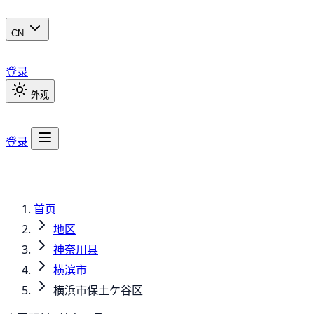
CN
登录
外观
登录
首页
地区
神奈川县
横滨市
横浜市保土ケ谷区