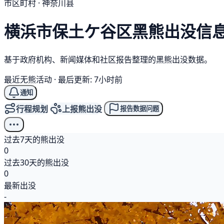
市区町村 · 神奈川县
横浜市保土ケ谷区
黑熊
出没信
基于政府机构、新闻媒体和社区报告整理的黑熊出没数据。
最近无熊活动
·
最后更新: 7小时前
通知
行程规划
上报熊出没
报告数据问题
过去7天的熊出没
0
过去30天的熊出没
0
最新出没
-