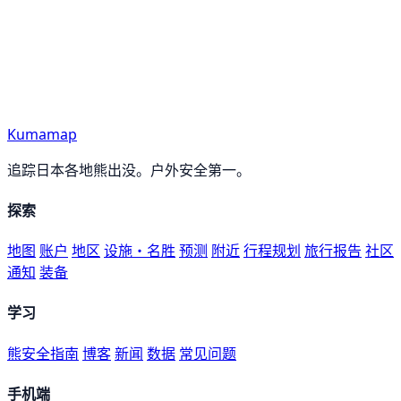
Kumamap
追踪日本各地熊出没。户外安全第一。
探索
地图
账户
地区
设施・名胜
预测
附近
行程规划
旅行报告
社区
通知
装备
学习
熊安全指南
博客
新闻
数据
常见问题
手机端