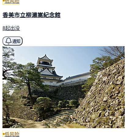
低风险
香美市立柳瀨嵩紀念館
8起出没
通知
低风险