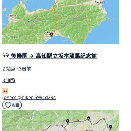
後樂園 → 高知縣立坂本龍馬紀念館
2 站点 · 3周前
3 浏览
(o^^o)
@hiker-5991d294
收藏