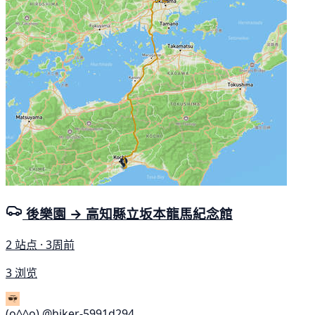
後樂園 → 高知縣立坂本龍馬紀念館
2 站点 · 3周前
3 浏览
(o^^o)
@hiker-5991d294