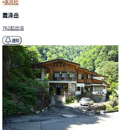
高风险
霞泽岳
762起出没
通知