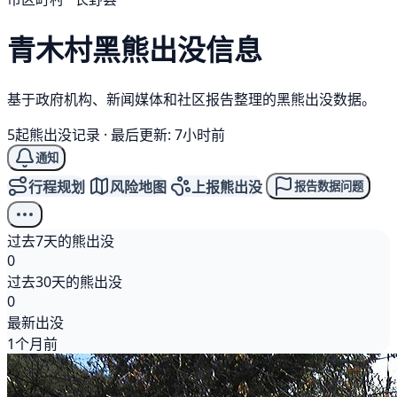
青木村
黑熊
出没信息
基于政府机构、新闻媒体和社区报告整理的黑熊出没数据。
5起熊出没记录
·
最后更新: 7小时前
通知
行程规划
风险地图
上报熊出没
报告数据问题
过去7天的熊出没
0
过去30天的熊出没
0
最新出没
1个月前