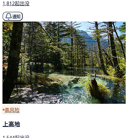
1,812起出没
通知
高风险
上高地
1,544起出没