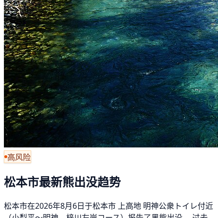
高风险
松本市最新熊出没趋势
松本市在2026年8月6日于松本市 上高地 明神公衆トイレ付近
（小梨平～明神、梓川左岸コース）报告了黑熊出没。 过去