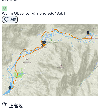
Warm Observer
@friend-53d43ab1
收藏
上高地