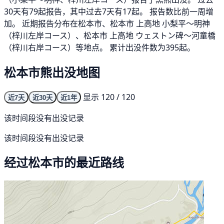
30天有79起报告，其中过去7天有17起。 报告数比前一周增
加。 近期报告分布在松本市、松本市 上高地 小梨平～明神
（梓川左岸コース）、松本市 上高地 ウェストン碑～河童橋
（梓川右岸コース）等地点。 累计出没件数为395起。
松本市熊出没地图
显示 120 / 120
近7天
近30天
近1年
该时间段没有出没记录
该时间段没有出没记录
经过松本市的最近路线