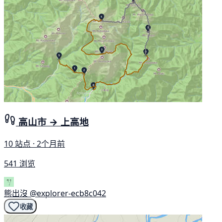
高山市 → 上高地
10 站点 · 2个月前
541 浏览
熊出沒
@explorer-ecb8c042
收藏