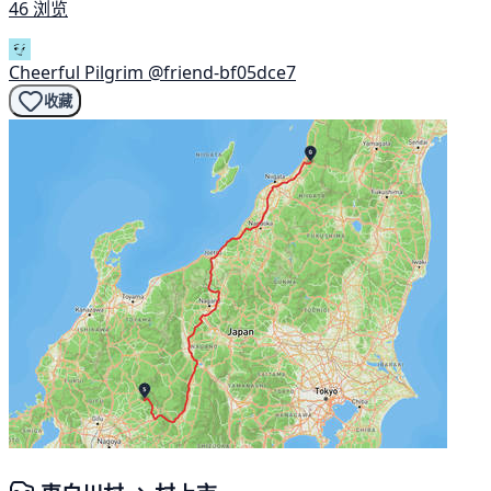
46 浏览
Cheerful Pilgrim
@friend-bf05dce7
收藏