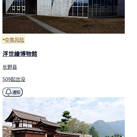
中等风险
浮世繪博物館
长野县
509起出没
通知