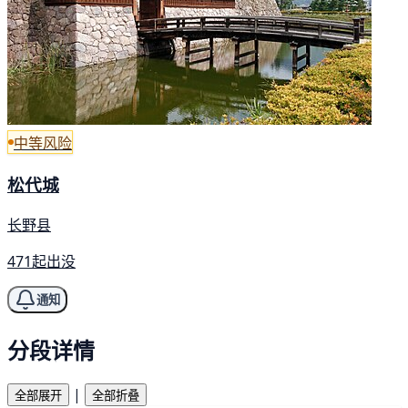
中等风险
松代城
长野县
471起出没
通知
分段详情
|
全部展开
全部折叠