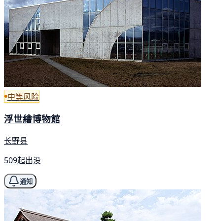
中等风险
浮世繪博物館
长野县
509起出没
通知