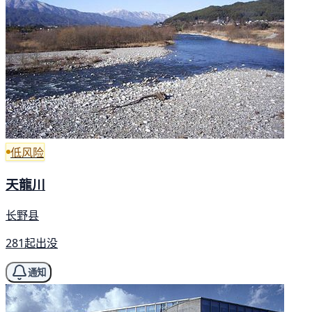
低风险
天龍川
长野县
281起出没
通知