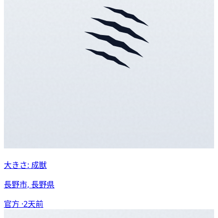
大きさ: 成獣
長野市, 長野県
官方 ·
2天前