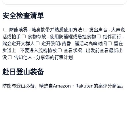
安全检查清单
防熊喷雾 - 随身携带并熟悉使用方法
发出声音 - 大声说
话或拍手
食物存放 - 使用防熊罐或悬挂食物
结伴而行 -
熊会避开大群人
避开黎明/黄昏 - 熊活动高峰时间
留在
步道上 - 不要进入茂密植被
查看状况 - 出发前查看最新出
没
告知他人 - 分享您的行程计划
赴日登山装备
防熊与登山必备，精选自Amazon・Rakuten的高评分商品。