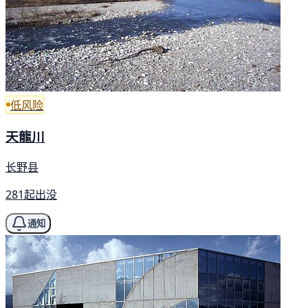
低风险
天龍川
长野县
281起出没
通知