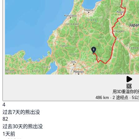
3D
用3D重温你的
486 km
· 2 途经点
· 5
4
过去7天的熊出没
82
过去30天的熊出没
1天前