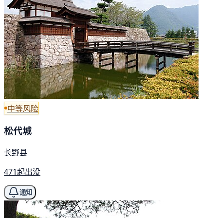
中等风险
松代城
长野县
471起出没
通知