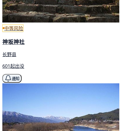
中等风险
神坂神社
长野县
601起出没
通知