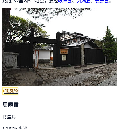
路线1公里内5个地点，途经
岐阜县
、
新潟县
、
长野县
。
低风险
馬籠宿
岐阜县
1,237起出没