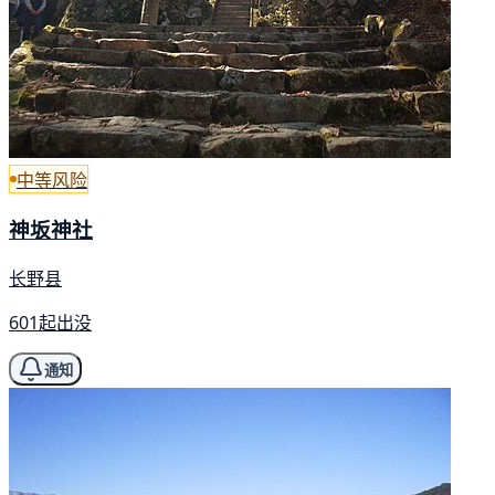
中等风险
神坂神社
长野县
601起出没
通知