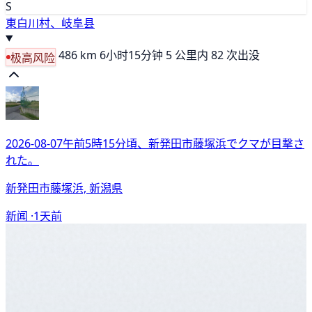
S
東白川村、岐阜县
486 km
6小时15分钟
5 公里内 82 次出没
极高风险
2026-08-07午前5時15分頃、新発田市藤塚浜でクマが目撃さ
れた。
新発田市藤塚浜, 新潟県
新闻 ·
1天前