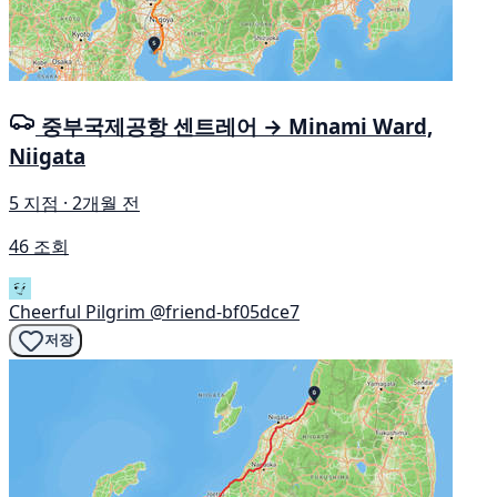
중부국제공항 센트레어 → Minami Ward,
Niigata
5 지점 · 2개월 전
46 조회
Cheerful Pilgrim
@friend-bf05dce7
저장