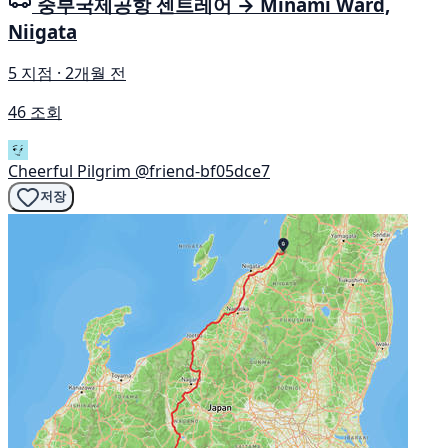
중부국제공항 센트레어 → Minami Ward,
Niigata
5 지점 · 2개월 전
46 조회
Cheerful Pilgrim
@friend-bf05dce7
저장