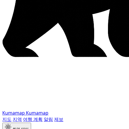
Kumamap
Kumamap
지도
지역
여행 계획
알림
제보