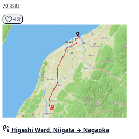
70 조회
저장
Higashi Ward, Niigata → Nagaoka