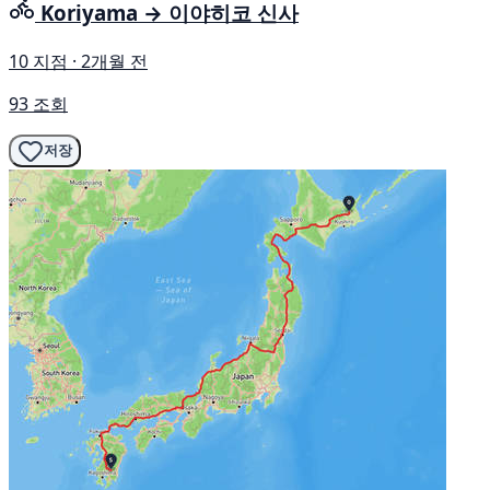
Koriyama → 이야히코 신사
10 지점 · 2개월 전
93 조회
저장