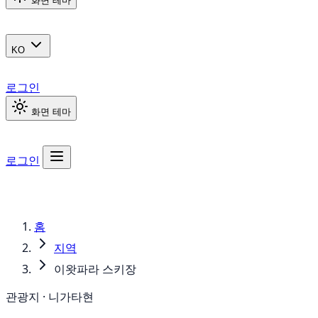
화면 테마
KO
로그인
화면 테마
로그인
홈
지역
이왓파라 스키장
관광지 · 니가타현