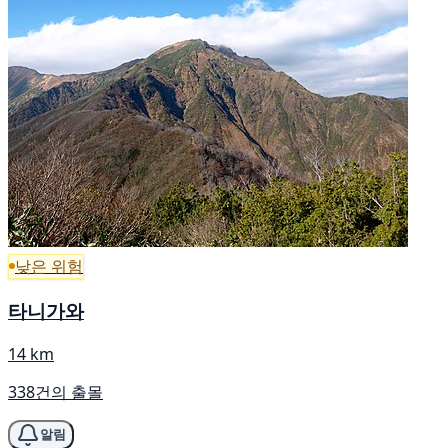
낮은 위험
타니가와
14 km
338건의 출몰
알림