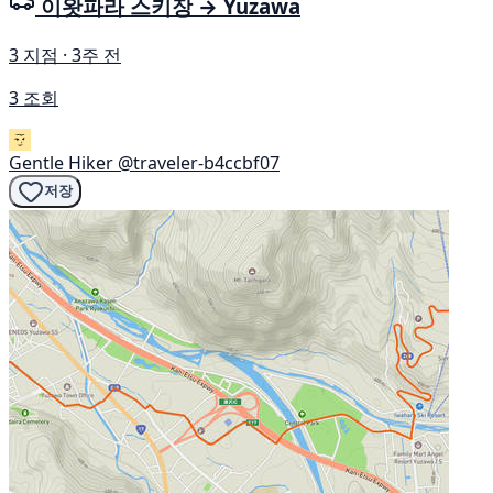
이왓파라 스키장 → Yuzawa
3 지점 · 3주 전
3 조회
Gentle Hiker
@traveler-b4ccbf07
저장