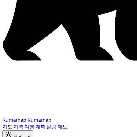
Kumamap
Kumamap
지도
지역
여행 계획
알림
제보