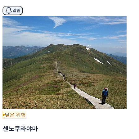
알림
낮은 위험
센노쿠라야마