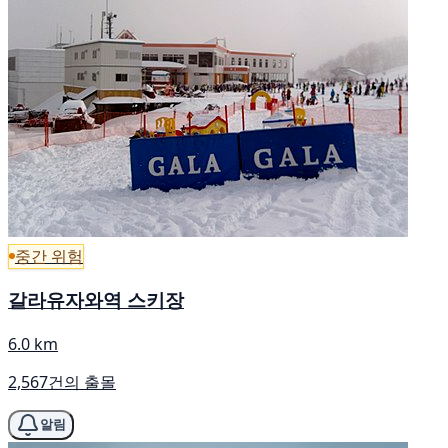
중간 위험
갈라유자와역 스키장
6.0 km
2,567건의 출몰
알림