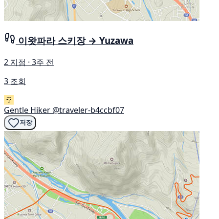
이왓파라 스키장 → Yuzawa
2 지점 · 3주 전
3 조회
Gentle Hiker
@traveler-b4ccbf07
저장