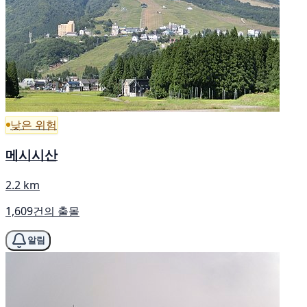
낮은 위험
메시시산
2.2 km
1,609건의 출몰
알림