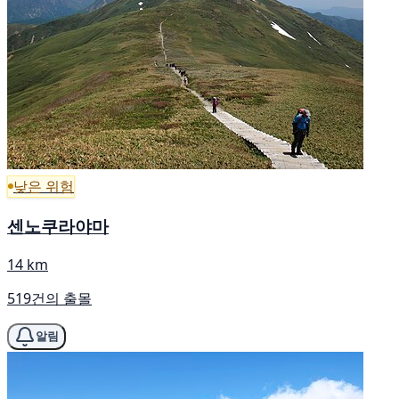
낮은 위험
센노쿠라야마
14 km
519건의 출몰
알림