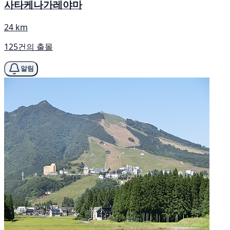
사타케나가레야마
24 km
125건의 출몰
알림