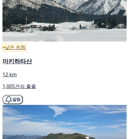
낮은 위험
마키하타산
12 km
1,005건의 출몰
알림