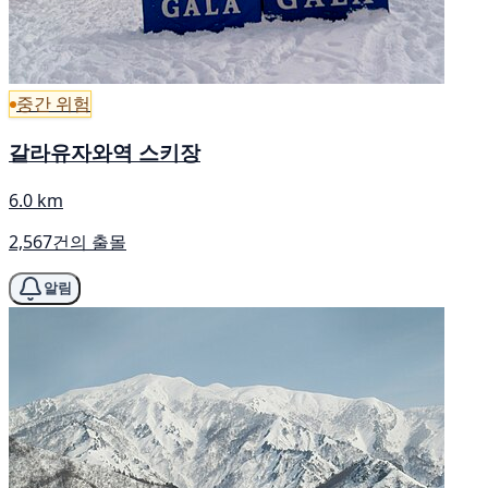
중간 위험
갈라유자와역 스키장
6.0 km
2,567건의 출몰
알림