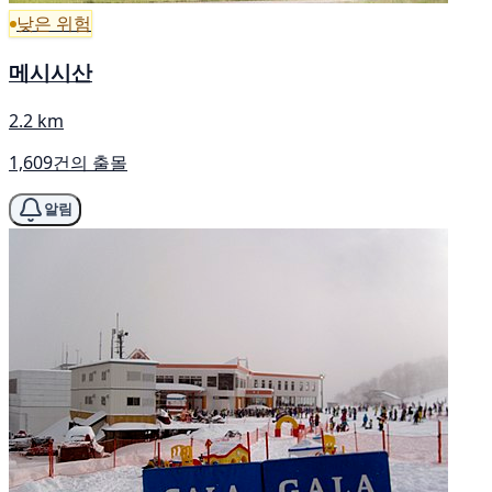
낮은 위험
메시시산
2.2 km
1,609건의 출몰
알림