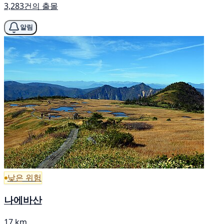
3,283건의 출몰
알림
낮은 위험
나에바산
17 km