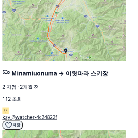
Minamiuonuma → 이왓파라 스키장
2 지점 · 2개월 전
112 조회
kzy
@watcher-4c24822f
저장