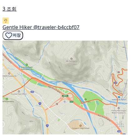
3 조회
Gentle Hiker
@traveler-b4ccbf07
저장