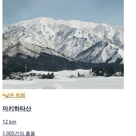
낮은 위험
마키하타산
12 km
1,005건의 출몰