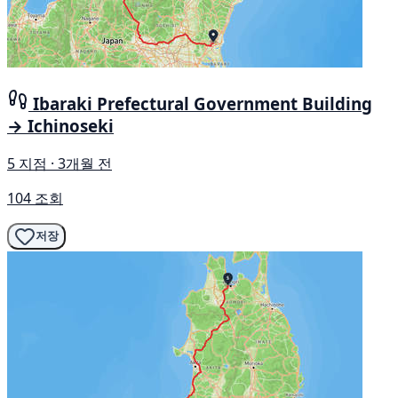
Ibaraki Prefectural Government Building
→ Ichinoseki
5 지점 · 3개월 전
104 조회
저장