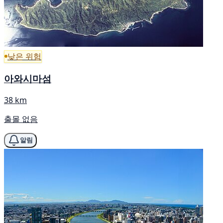
낮은 위험
아와시마섬
38 km
출몰 없음
알림