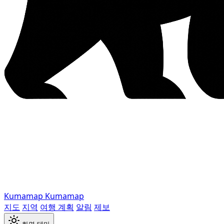
Kumamap
Kumamap
지도
지역
여행 계획
알림
제보