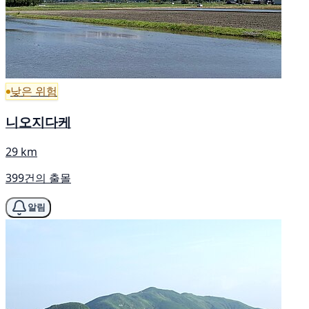
낮은 위험
니오지다케
29 km
399건의 출몰
알림