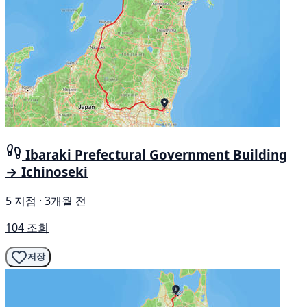
Ibaraki Prefectural Government Building
→ Ichinoseki
5 지점 · 3개월 전
104 조회
저장