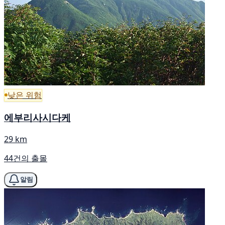
낮은 위험
에부리사시다케
29 km
44건의 출몰
알림