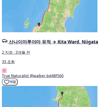
산나이마루야마 유적 → Kita Ward, Niigata
2 지점 · 3개월 전
33 조회
True Naturalist
@walker-bd48f560
저장