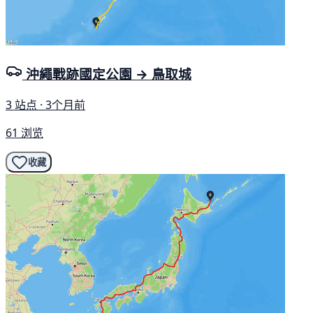
沖繩戰跡國定公園 → 鳥取城
3 站点 · 3个月前
61 浏览
收藏