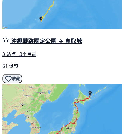
沖繩戰跡國定公園 → 鳥取城
3 站点 · 3个月前
61 浏览
收藏