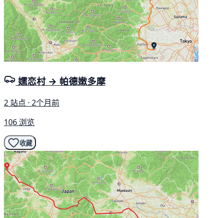
嬬恋村 → 帕德嫩多摩
2 站点 · 2个月前
106 浏览
收藏