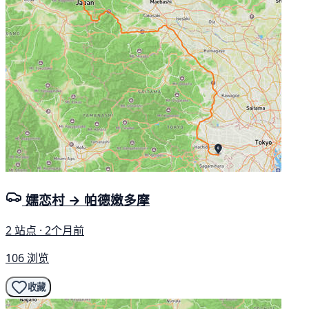
嬬恋村 → 帕德嫩多摩
2 站点 · 2个月前
106 浏览
收藏