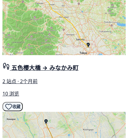
五色櫻大橋 → みなかみ町
2 站点 · 2个月前
10 浏览
收藏