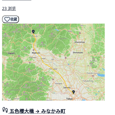
23 浏览
收藏
五色櫻大橋 → みなかみ町