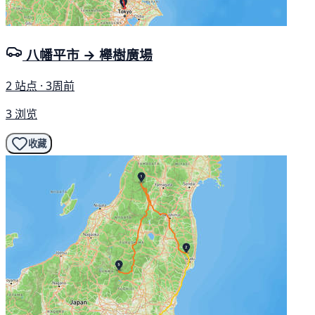
八幡平市 → 櫸樹廣場
2 站点 · 3周前
3 浏览
收藏