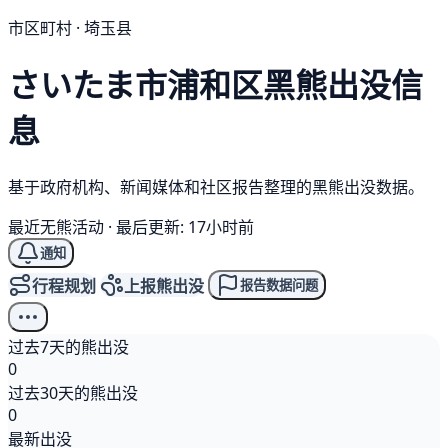
市区町村 · 埼玉县
さいたま市浦和区
黑熊
出没信
息
基于政府机构、新闻媒体和社区报告整理的黑熊出没数据。
最近无熊活动
·
最后更新: 17小时前
通知
行程规划
上报熊出没
报告数据问题
过去7天的熊出没
0
过去30天的熊出没
0
最新出没