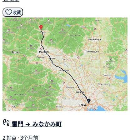
收藏
雷門 → みなかみ町
2 站点 · 3个月前