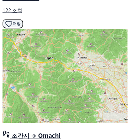
122 조회
저장
조칸지 → Omachi