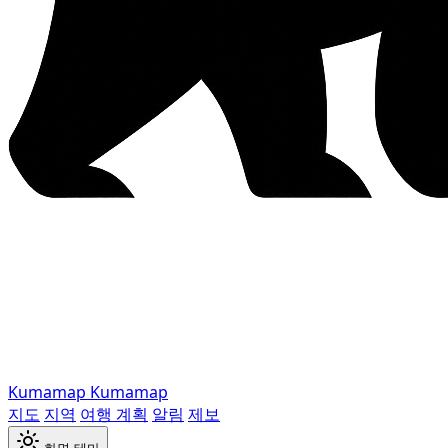
Kumamap
Kumamap
지도
지역
여행 계획
알림
제보