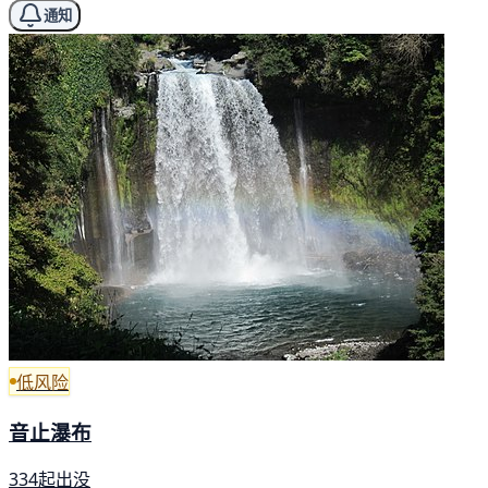
通知
低风险
音止瀑布
334起出没