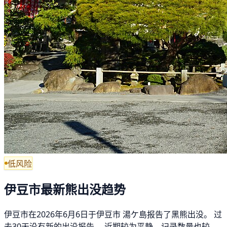
低风险
伊豆市最新熊出没趋势
伊豆市在2026年6月6日于伊豆市 湯ケ島报告了黑熊出没。 过
去30天没有新的出没报告。 近期较为平静，记录数量也较