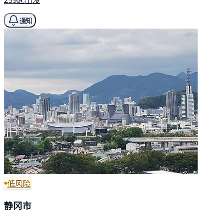
259起出没
通知
低风险
静冈市