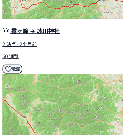
霧ヶ峰 → 冰川神社
2 站点 · 2个月前
60 浏览
收藏