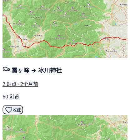
霧ヶ峰 → 冰川神社
2 站点 · 2个月前
60 浏览
收藏