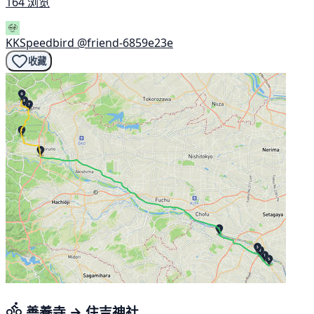
164 浏览
KKSpeedbird
@friend-6859e23e
收藏
善養寺 → 住吉神社